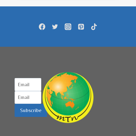
DI
WILAYAH
AZERBAIJAN
YANG
BARU
DIBEBASKAN
DARI
GENGGAMAN
ARMENIA
Subscribe