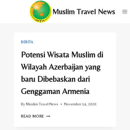
Skip
Muslim Travel News
to
content
BERITA
Potensi Wisata Muslim di
Wilayah Azerbaijan yang
baru Dibebaskan dari
Genggaman Armenia
By
Muslim Travel News
November 14, 2020
POTENSI
READ MORE
WISATA
MUSLIM