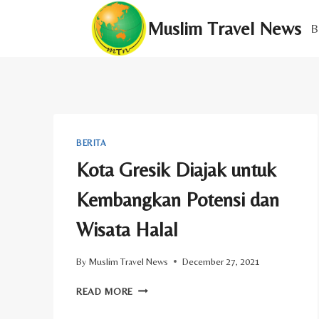
Skip
Muslim Travel News
to
B
content
BERITA
Kota Gresik Diajak untuk
Kembangkan Potensi dan
Wisata Halal
By
Muslim Travel News
December 27, 2021
KOTA
READ MORE
GRESIK
DIAJAK