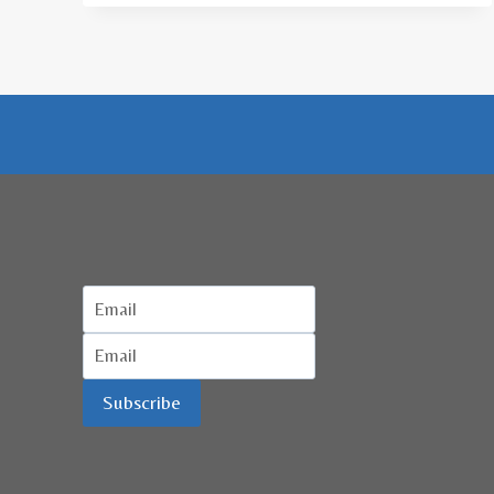
UNTUK
KEMBANGKAN
POTENSI
DAN
WISATA
HALAL
Subscribe