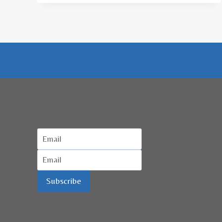
MERGER
DARI
TIGA
BANK
SYARIAH
BUMN
Subscribe