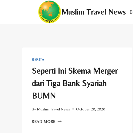
Skip
Muslim Travel News
to
B
content
BERITA
Seperti Ini Skema Merger
dari Tiga Bank Syariah
BUMN
By
Muslim Travel News
October 20, 2020
SEPERTI
READ MORE
INI
SKEMA