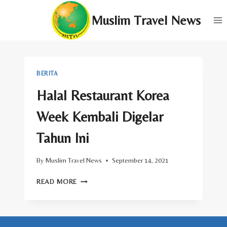
Skip
Muslim Travel News
to
content
BERITA
Halal Restaurant Korea
Week Kembali Digelar
Tahun Ini
By
Muslim Travel News
September 14, 2021
HALAL
READ MORE
RESTAURANT
KOREA
WEEK
KEMBALI