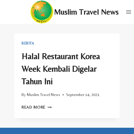
Skip
Muslim Travel News
to
content
BERITA
Halal Restaurant Korea
Week Kembali Digelar
Tahun Ini
By
Muslim Travel News
September 14, 2021
HALAL
READ MORE
RESTAURANT
KOREA
WEEK
KEMBALI