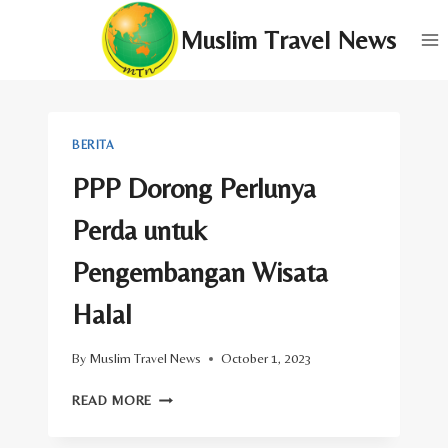
Skip
Muslim Travel News
to
content
BERITA
PPP Dorong Perlunya
Perda untuk
Pengembangan Wisata
Halal
By
Muslim Travel News
October 1, 2023
PPP
READ MORE
DORONG
PERLUNYA