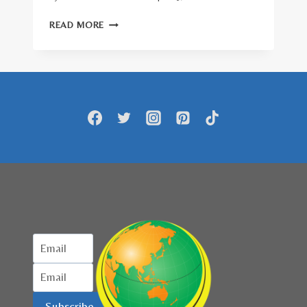
SERUAN
READ MORE
GLOBAL
ORGANISASI
KEBUDAYAAN
DAN
KOMUNIKASI
ISLAM
REPUBLIK
ISLAM
IRAN
UNTUK
MENDUKUNG
PARA
MAHASISWA
AS
Subscribe