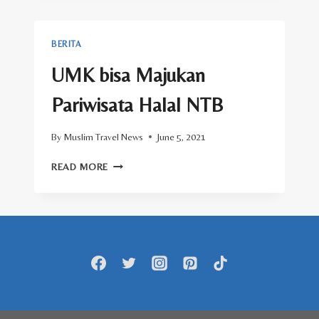
SINERGI
DARI
UMK,
BERITA
EKONOMI
SYARIAH,
UMK bisa Majukan
DAN
BUMN”
Pariwisata Halal NTB
By
Muslim Travel News
June 5, 2021
UMK
READ MORE
BISA
MAJUKAN
PARIWISATA
HALAL
NTB