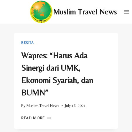
Skip
Muslim Travel News
to
content
BERITA
Wapres: “Harus Ada
Sinergi dari UMK,
Ekonomi Syariah, dan
BUMN”
By
Muslim Travel News
July 16, 2021
WAPRES:
READ MORE
“HARUS
ADA