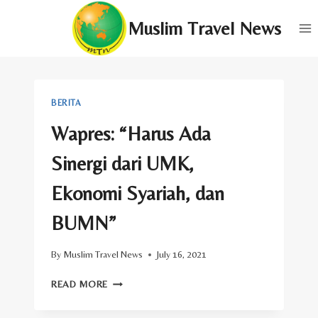
Skip
Muslim Travel News
to
content
BERITA
Wapres: “Harus Ada
Sinergi dari UMK,
Ekonomi Syariah, dan
BUMN”
By
Muslim Travel News
July 16, 2021
WAPRES:
READ MORE
“HARUS
ADA