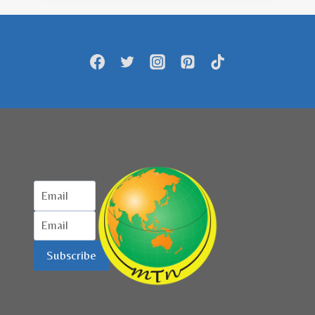
SINERGI
DARI
UMK,
EKONOMI
SYARIAH,
DAN
BUMN”
Subscribe