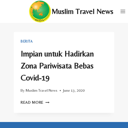
Skip
Muslim Travel News
to
content
BERITA
Impian untuk Hadirkan
Zona Pariwisata Bebas
Covid-19
By
Muslim Travel News
June 13, 2020
IMPIAN
READ MORE
UNTUK
HADIRKAN
ZONA
PARIWISATA