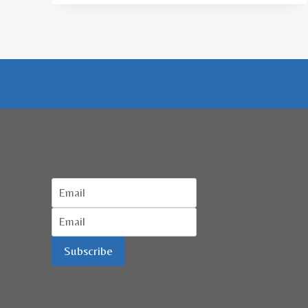
LAYANAN
DIGITAL
UNTUK
DUKUNG
WISATA
HALAL
Subscribe