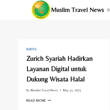
Skip
Muslim Travel News
to
B
content
BERITA
Zurich Syariah Hadirkan
Layanan Digital untuk
Dukung Wisata Halal
By
Muslim Travel News
May 31, 2023
ZURICH
READ MORE
SYARIAH
HADIRKAN