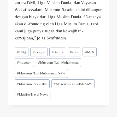
antara DMI, Liga Muslim Dunia, dan Yayasan
Wakaf Assalam. Museum Rasulullah ini dibangun
dengan biaya dari Liga Muslim Dunia. “Dananya
akan di-founding oleh Liga Muslim Dunia, tapi
kami juga punya tugas dan kewajiban-
kewajiban,” jelas Syafruddin.
Post
#
2019
#
bangun
#
Depok
#
kota
#
MTN
Tags:
#
museum
#
Museum Nabi Muhammad
#
Museum Nabi Muhammad SAW
#
Museum Rasulullah
#
Museum Rasulullah SAW
#
Muslim Travel News