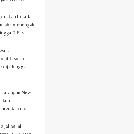
ikro akan berada
n usaha menengah
hingga 0,8%.
sia.
it bisnis di
 kerja hingga
sia ataupun New
dalam
omendasi ini.
bijakan ini