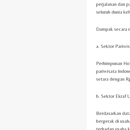
perjalanan dan p
seluruh dunia ke
Dampak secara n
a. Sektor Pariwi
Perhimpunan Hot
pariwisata Indon
setara dengan Rp 
b. Sektor Ekra
Berdasarkan dat
bergerak di usa
terhadap usaha 