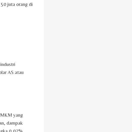
50 juta orang di
industri
olar AS atau
p UMKM yang
an, dampak
ngka 0,07%.