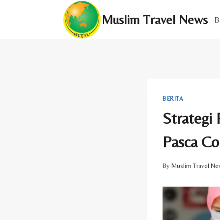
Skip
Muslim Travel News
to
B
content
BERITA
Strategi 
Pasca Co
By
Muslim Travel Ne