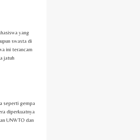
mahasiswa yang
aupun swasta di
wa ini terancam
a jatuh
ia seperti gempa
era diperkuatnya
rikan UNWTO dan