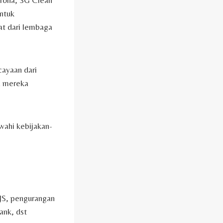
orona, SG Clean
untuk
at dari lembaga
cayaan dari
a mereka
wahi kebijakan-
JS, pengurangan
ank, dst