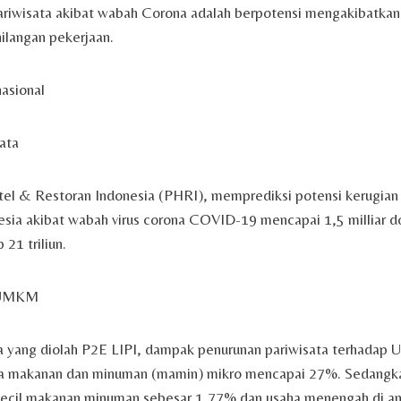
ariwisata akibat wabah Corona adalah berpotensi mengakibatkan 
hilangan pekerjaan.
asional
sata
el & Restoran Indonesia (PHRI), memprediksi potensi kerugian 
esia akibat wabah virus corona COVID-19 mencapai 1,5 milliar d
21 triliun.
f UMKM
a yang diolah P2E LIPI, dampak penurunan pariwisata terhada
ha makanan dan minuman (mamin) mikro mencapai 27%. Sedangk
kecil makanan minuman sebesar 1,77% dan usaha menengah di a