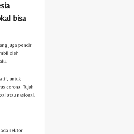
sia
okal bisa
yang juga pendiri
mbil oleh
alu.
tif, untuk
us corona. Tujuh
al atau nasional.
pada sektor