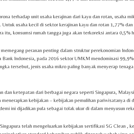
orona terhadap unit usaha kerajinan dari kayu dan rotan, usaha m
 Untuk usaha kecil di sektor kerajinan kayu dan rotan 1,77% da
 itu, konsumsi rumah tangga juga akan terkoreksi antara 0,5% 
emegang peranan penting dalam struktur perekonomian Indone
a Bank Indonesia, pada 2016 sektor UMKM mendominasi 99,9% un
angka tersebut, jenis usaha mikro paling banyak menyerap tenaga
n dan ketepatan dari berbagai negara seperti Singapura, Malay
 menerapkan kebijakan – kebijakan pemulihan pariwisatanya di 
mi ini dijadikan pula sebagai tolak ukur di dalam menyusun rek
Singapura telah mengeluarkan kebijakan sertifikasi SG Clean , ke