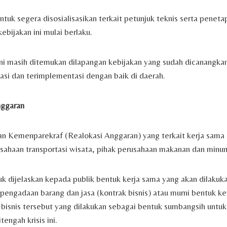
ntuk segera disosialisasikan terkait petunjuk teknis serta penet
kebijakan ini mulai berlaku.
ni masih ditemukan dilapangan kebijakan yang sudah dicanangkan
sasi dan terimplementasi dengan baik di daerah.
ggaran
n Kemenparekraf (Realokasi Anggaran) yang terkait kerja sama
usahaan transportasi wisata, pihak perusahaan makanan dan minu
uk dijelaskan kepada publik bentuk kerja sama yang akan dilakuk
 pengadaan barang dan jasa (kontrak bisnis) atau murni bentuk ke
k bisnis tersebut yang dilakukan sebagai bentuk sumbangsih untuk
engah krisis ini.