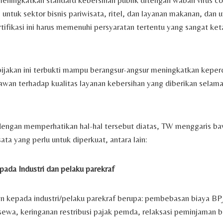
meningkatkan standard kebersihan publik ditengah wabah virus c
 untuk sektor bisnis pariwisata, ritel, dan layanan makanan, dan 
ifikasi ini harus memenuhi persyaratan tertentu yang sangat ket
ijakan ini terbukti mampu berangsur-angsur meningkatkan keper
awan terhadap kualitas layanan kebersihan yang diberikan selam
dengan memperhatikan hal-hal tersebut diatas, TW menggaris ba
ata yang perlu untuk diperkuat, antara lain:
ada Industri dan pelaku parekraf
n kepada industri/pelaku parekraf berupa: pembebasan biaya BP
r, sewa, keringanan restribusi pajak pemda, relaksasi peminjaman b