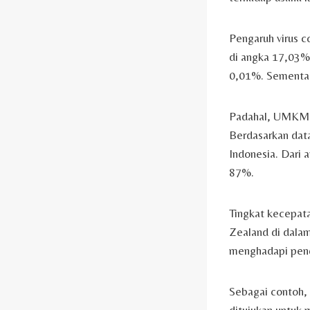
Pengaruh virus c
di angka 17,03%.
0,01%. Sementara
Padahal, UMKM m
Berdasarkan dat
Indonesia. Dari 
87%.
Tingkat kecepata
Zealand di dalam
menghadapi pende
Sebagai contoh, 