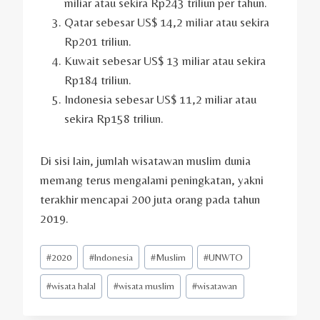
miliar atau sekira Rp243 triliun per tahun.
Qatar sebesar US$ 14,2 miliar atau sekira
Rp201 triliun.
Kuwait sebesar US$ 13 miliar atau sekira
Rp184 triliun.
Indonesia sebesar US$ 11,2 miliar atau
sekira Rp158 triliun.
Di sisi lain, jumlah wisatawan muslim dunia
memang terus mengalami peningkatan, yakni
terakhir mencapai 200 juta orang pada tahun
2019.
Post
#
2020
#
Indonesia
#
Muslim
#
UNWTO
Tags:
#
wisata halal
#
wisata muslim
#
wisatawan