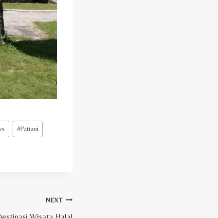
ws
#
Pattani
NEXT
Destinasi Wisata Halal