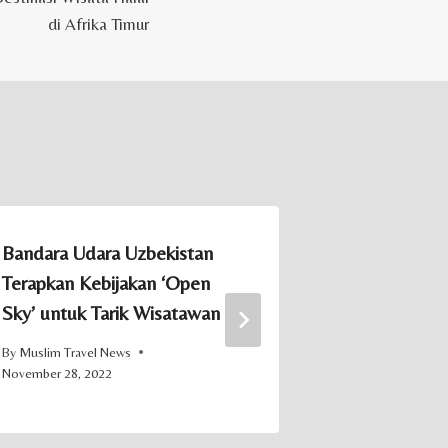
di Afrika Timur
Bandara Udara Uzbekistan
Wisata Hala
Terapkan Kebijakan ‘Open
Hotel RedD
Sky’ untuk Tarik Wisatawan
Tumbuh 500
By
Muslim Travel News
By
Muslim Trave
November 28, 2022
September 27, 2