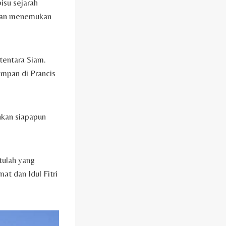
isu sejarah
 akan menemukan
 tentara Siam.
impan di Prancis
nkan siapapun
tulah yang
at dan Idul Fitri