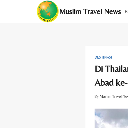
Skip
Muslim Travel News
to
B
content
DESTINASI
Di Thaila
Abad ke
By
Muslim Travel Ne