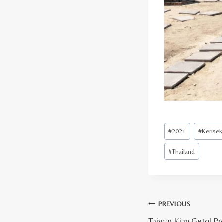
Post
#
2021
#
Kerise
Tags:
#
Thailand
Post
PREVIOUS
Taiwan Kian Getol Pr