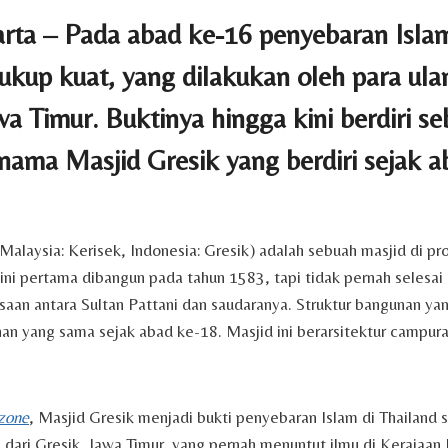
rta – Pada abad ke-16 penyebaran Islam
ukup kuat, yang dilakukan oleh para ula
wa Timur. Buktinya hingga kini berdiri s
nama Masjid Gresik yang berdiri sejak a
Malaysia: Kerisek, Indonesia: Gresik) adalah sebuah masjid di pro
 ini pertama dibangun pada tahun 1583, tapi tidak pernah selesai
aan antara Sultan Pattani dan saudaranya. Struktur bangunan ya
nan yang sama sejak abad ke-18. Masjid ini berarsitektur campur
zone
, Masjid Gresik menjadi bukti penyebaran Islam di Thailand 
dari Gresik, Jawa Timur, yang pernah menuntut ilmu di Kerajaan 