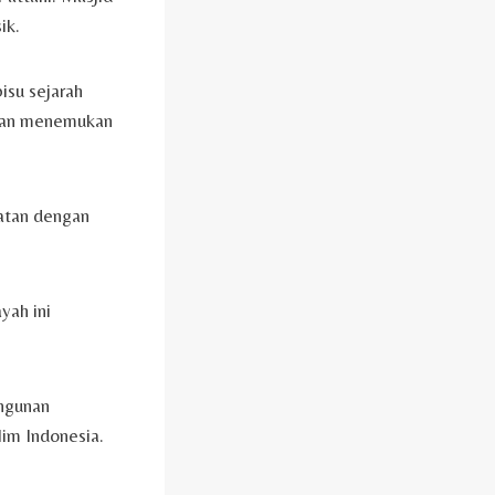
ik.
isu sejarah
 akan menemukan
katan dengan
yah ini
angunan
lim Indonesia.