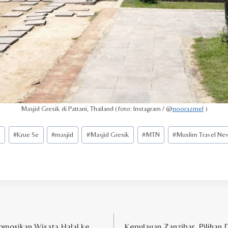
Masjid Gresik di Pattani, Thailand (foto: Instagram / @
noorazmel
)
k
#
Krue Se
#
masjid
#
Masjid Gresik
#
MTN
#
Muslim Travel Ne
omosikan Wisata Halal ke
Kepulauan Zanzibar, Pilihan 