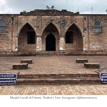
Masjid Gresik di Pattani, Thailnd ( foto: Instagram / @hmoomaea)