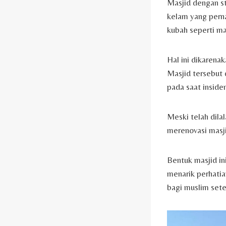
Masjid dengan st
kelam yang perna
kubah seperti m
Hal ini dikarena
Masjid tersebut 
pada saat inside
Meski telah dila
merenovasi masji
Bentuk masjid in
menarik perhatia
bagi muslim set