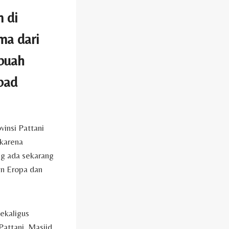
 di
ma dari
ebuah
bad
vinsi Pattani
 karena
ng ada sekarang
an Eropa dan
sekaligus
Pattani. Masjid