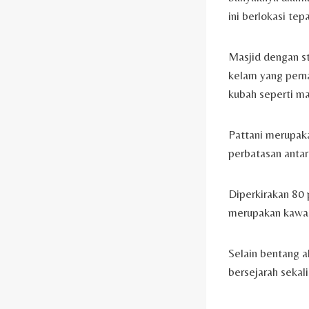
ini berlokasi t
Masjid dengan st
kelam yang perna
kubah seperti ma
Pattani merupaka
perbatasan antar
Diperkirakan 80 
merupakan kawas
Selain bentang a
bersejarah sekal