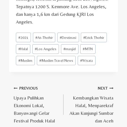
Tepatnya 1200 S. Kenmore Ave. Los Angeles,
dan hanya 1,6 km dari Gedung KJRI Los
Angeles.
Post
#
2021
#
At-Thohir
#
Destinasi
#
Erick Thohir
Tags:
#
Halal
#
Los Angeles
#
masjid
#
MTN
#
Muslim
#
Muslim Travel News
#
Wisata
Post
PREVIOUS
NEXT
Upaya Pulihkan
Kembangkan Wisata
navigation
Ekonomi Lokal,
Halal, Menparekraf
Banyuwangi Gelar
Akan Kunjungi Sumbar
Festival Produk Halal
dan Aceh