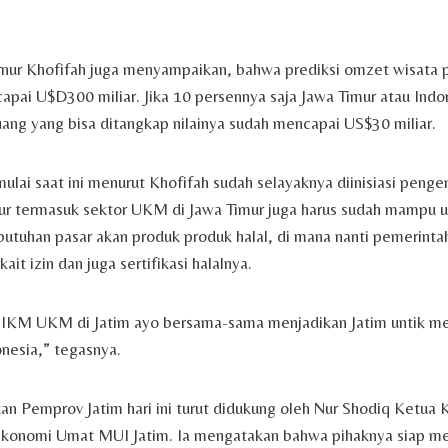
rnur Khofifah juga menyampaikan, bahwa prediksi omzet wisata 
ai U$D300 miliar. Jika 10 persennya saja Jawa Timur atau Indon
ang yang bisa ditangkap nilainya sudah mencapai US$30 miliar.
mulai saat ini menurut Khofifah sudah selayaknya diinisiasi peng
mur termasuk sektor UKM di Jawa Timur juga harus sudah mampu 
tuhan pasar akan produk produk halal, di mana nanti pemerinta
ait izin dan juga sertifikasi halalnya.
, IKM UKM di Jatim ayo bersama-sama menjadikan Jatim untik me
onesia,” tegasnya.
an Pemprov Jatim hari ini turut didukung oleh Nur Shodiq Ketua 
konomi Umat MUI Jatim. Ia mengatakan bahwa pihaknya siap m