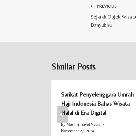
Post
PREVIOUS
Sejarah Objek Wisat
navigation
Banyubiru
Similar Posts
a Majnun”
Sarikat Penyelenggara Umrah
Haji Indonesia Bahas Wisata
Halal di Era Digital
By
Muslim Travel News
November 27, 2024