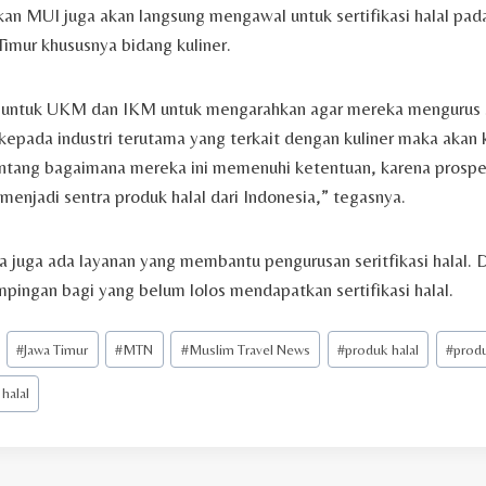
kan MUI juga akan langsung mengawal untuk sertifikasi halal pa
mur khususnya bidang kuliner.
 untuk UKM dan IKM untuk mengarahkan agar mereka mengurus ser
epada industri terutama yang terkait dengan kuliner maka akan 
tentang bagaimana mereka ini memenuhi ketentuan, karena prospek
 menjadi sentra produk halal dari Indonesia,” tegasnya.
 juga ada layanan yang membantu pengurusan seritfikasi halal. 
pingan bagi yang belum lolos mendapatkan sertifikasi halal.
#
Jawa Timur
#
MTN
#
Muslim Travel News
#
produk halal
#
produ
 halal