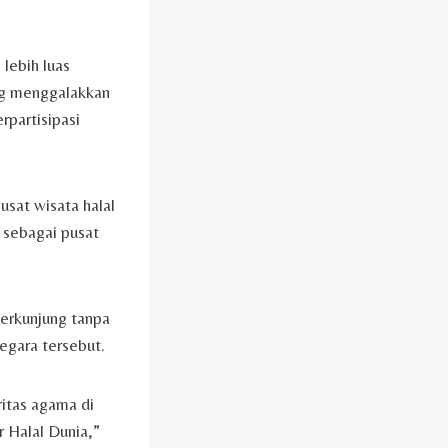
lebih luas
ang menggalakkan
rpartisipasi
sat wisata halal
 sebagai pusat
berkunjung tanpa
egara tersebut.
itas agama di
r Halal Dunia,”