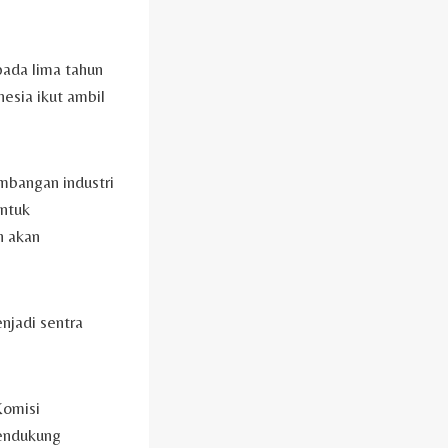
pada lima tahun
esia ikut ambil
embangan industri
untuk
h akan
njadi sentra
Komisi
endukung