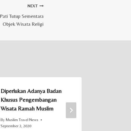
NEXT
Pati Tutup Sementara
Objek Wisata Religi
Diperlukan Adanya Badan
Kalsel Raih
Khusus Pengembangan
Daerah Wisa
Wisata Ramah Muslim
Indonesia d
By
Muslim Travel News
By
Muslim Trave
September 2, 2020
December 31, 20