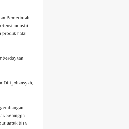
gan Pemerintah
tensi industri
a produk halal
emberdayaan
r Difi Johansyah,
engembangan
ar. Sehingga
ut untuk bisa