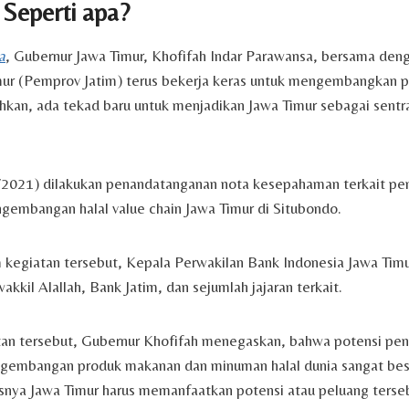
 Seperti apa?
a
, Gubernur Jawa Timur, Khofifah Indar Parawansa, bersama den
mur (Pemprov Jatim) terus bekerja keras untuk mengembangkan po
Bahkan, ada tekad baru untuk menjadikan Jawa Timur sebagai sentr
5/2021) dilakukan penandatanganan nota kesepahaman terkait p
gembangan halal value chain Jawa Timur di Situbondo.
m kegiatan tersebut, Kepala Perwakilan Bank Indonesia Jawa Timu
kil Alallah, Bank Jatim, dan sejumlah jajaran terkait.
n tersebut, Gubernur Khofifah menegaskan, bahwa potensi p
pengembangan produk makanan dan minuman halal dunia sangat bes
snya Jawa Timur harus memanfaatkan potensi atau peluang terseb