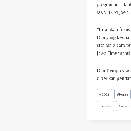
program ini. Bah
UKM IKM Jawa Ti
“Kita akan fokus
Dan yang kedua k
kita aja bicara 
Jawa Timur nanti
Dari Pemprov ada
diberikan pendam
Post
#
2021
#
berita
Tags:
#
sentra
#
wisata