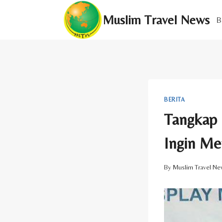
Skip
Muslim Travel News
to
B
content
BERITA
Tangkap 
Ingin Me
By
Muslim Travel Ne