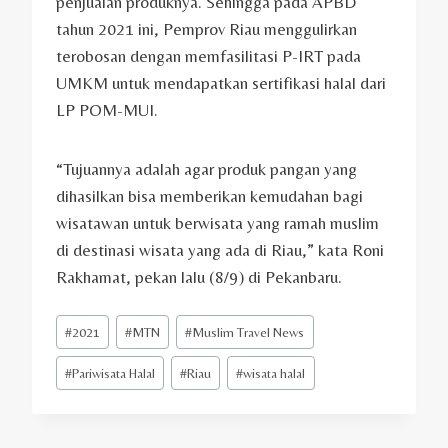
penjualan produknya. Sehingga pada APBD
tahun 2021 ini, Pemprov Riau menggulirkan
terobosan dengan memfasilitasi P-IRT pada
UMKM untuk mendapatkan sertifikasi halal dari
LP POM-MUI.
“Tujuannya adalah agar produk pangan yang
dihasilkan bisa memberikan kemudahan bagi
wisatawan untuk berwisata yang ramah muslim
di destinasi wisata yang ada di Riau,” kata Roni
Rakhamat, pekan lalu (8/9) di Pekanbaru.
Post
#
2021
#
MTN
#
Muslim Travel News
Tags:
#
Pariwisata Halal
#
Riau
#
wisata halal