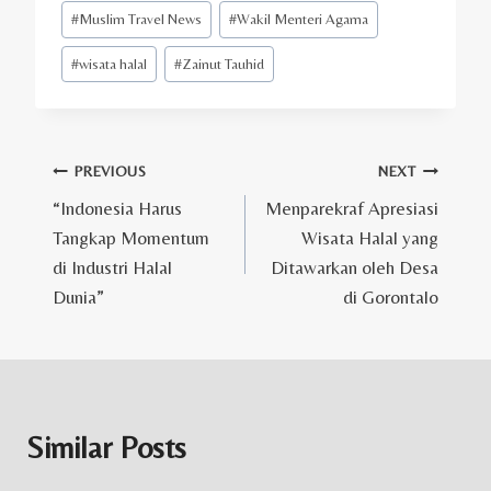
#
Muslim Travel News
#
Wakil Menteri Agama
#
wisata halal
#
Zainut Tauhid
Post
PREVIOUS
NEXT
“Indonesia Harus
Menparekraf Apresiasi
navigation
Tangkap Momentum
Wisata Halal yang
di Industri Halal
Ditawarkan oleh Desa
Dunia”
di Gorontalo
Similar Posts