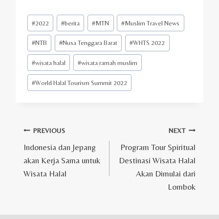
Post
#
2022
#
berita
#
MTN
#
Muslim Travel News
Tags:
#
NTB
#
Nusa Tenggara Barat
#
WHTS 2022
#
wisata halal
#
wisata ramah muslim
#
World Halal Tourism Summit 2022
Post
PREVIOUS
NEXT
Indonesia dan Jepang
Program Tour Spiritual
navigation
akan Kerja Sama untuk
Destinasi Wisata Halal
Wisata Halal
Akan Dimulai dari
Lombok