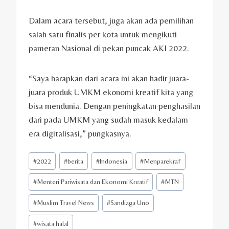
Dalam acara tersebut, juga akan ada pemilihan
salah satu finalis per kota untuk mengikuti
pameran Nasional di pekan puncak AKI 2022.
“Saya harapkan dari acara ini akan hadir juara-
juara produk UMKM ekonomi kreatif kita yang
bisa mendunia. Dengan peningkatan penghasilan
dari pada UMKM yang sudah masuk kedalam
era digitalisasi,” pungkasnya.
Post
#
2022
#
berita
#
Indonesia
#
Menparekraf
Tags:
#
Menteri Pariwisata dan Ekonomi Kreatif
#
MTN
#
Muslim Travel News
#
Sandiaga Uno
#
wisata halal