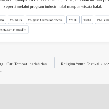
. Seperti melalui program industri halal maupun wisata halal.
lan
#
Madura
#
Majelis Ulama Indonesia
#
MTN
#
MUI
#
Muslim
isata ramah muslim
agu Cari Tempat Ibadah dan
Religion Youth Festival 202
u