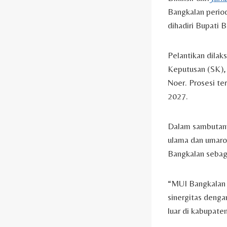
Bangkalan period
dihadiri Bupati 
Pelantikan dila
Keputusan (SK), 
Noer. Prosesi t
2027.
Dalam sambutann
ulama dan umaro
Bangkalan sebaga
“MUI Bangkalan 
sinergitas deng
luar di kabupat