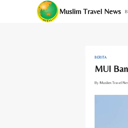
Skip
Muslim Travel News
to
B
content
BERITA
MUI Bang
By
Muslim Travel Ne