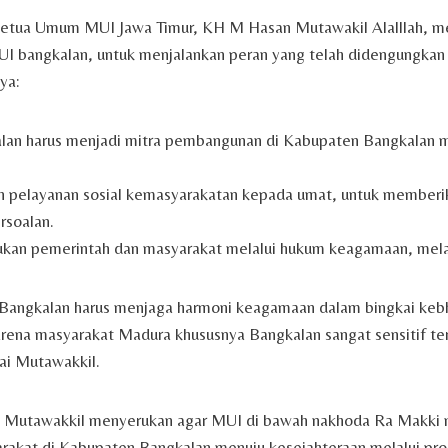
Ketua Umum MUI Jawa Timur, KH M Hasan Mutawakil Alalllah, m
I bangkalan, untuk menjalankan peran yang telah didengungkan
ya:
an harus menjadi mitra pembangunan di Kabupaten Bangkalan m
pelayanan sosial kemasyarakatan kepada umat, untuk memberik
rsoalan.
ukan pemerintah dan masyarakat melalui hukum keagamaan, mela
 Bangkalan harus menjaga harmoni keagamaan dalam bingkai kebhi
karena masyarakat Madura khususnya Bangkalan sangat sensitif te
ai Mutawakkil.
iai Mutawakkil menyerukan agar MUI di bawah nakhoda Ra Makk
kat di Kabupaten Bangkalan menuju kesejahteraan melalui pr