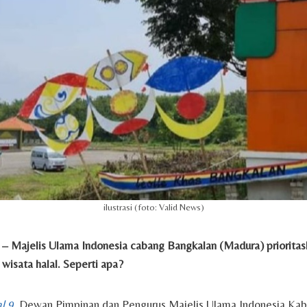
ilustrasi (foto: Valid News)
– Majelis Ulama Indonesia cabang Bangkalan (Madura) priorita
n wisata halal. Seperti apa?
al 9
, Dewan Pimpinan dan Pengurus Majelis Ulama Indonesia Ka