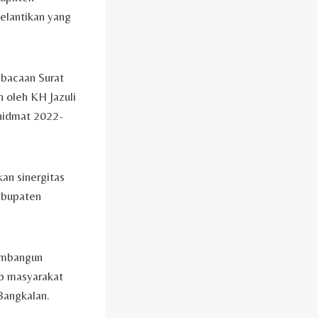
elantikan yang
bacaan Surat
 oleh KH Jazuli
hidmat 2022-
n sinergitas
abupaten
embangun
ap masyarakat
Bangkalan.