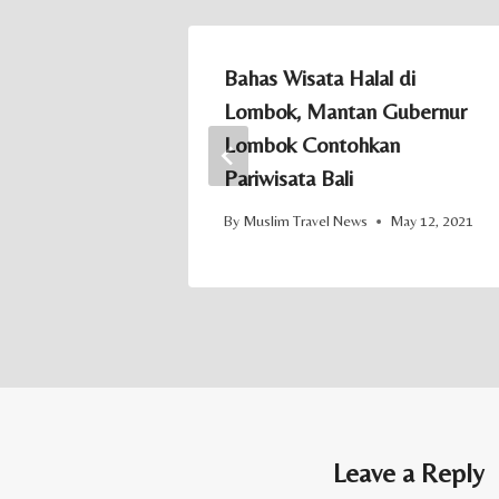
Syariah
Bahas Wisata Halal di
amarinda
Lombok, Mantan Gubernur
Lombok Contohkan
May 30, 2023
Pariwisata Bali
By
Muslim Travel News
May 12, 2021
Leave a Reply