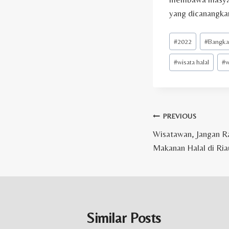
yang dicanangkan
Post
#
2022
#
Bangka
Tags:
#
wisata halal
#
w
Post
PREVIOUS
Wisatawan, Jangan R
navigation
Makanan Halal di Ria
Similar Posts