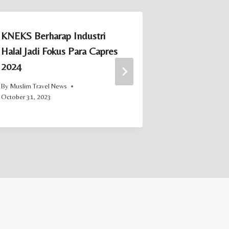
KNEKS Berharap Industri
Kawasan Pe
Halal Jadi Fokus Para Capres
Disiapkan j
2024
Wisata Hala
By
Muslim Travel News
By
Muslim Trave
October 31, 2023
December 15, 20