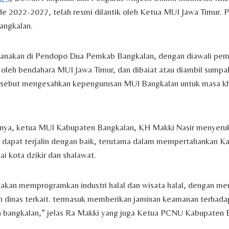
e 2022-2027, telah resmi dilantik oleh Ketua MUI Jawa Timur. P
Bangkalan.
ksanakan di Pendopo Dua Pemkab Bangkalan, dengan diawali pem
oleh bendahara MUI Jawa Timur, dan dibaiat atau diambil sumpah
ersebut mengesahkan kepengurusan MUI Bangkalan untuk masa k
ya, ketua MUI Kabupaten Bangkalan, KH Makki Nasir menyeruka
 dapat terjalin dengan baik, terutama dalam mempertahankan K
i kota dzikir dan shalawat.
akan memprogramkan industri halal dan wisata halal, dengan m
an dinas terkait. termasuk memberikan jaminan keamanan terhad
en bangkalan,” jelas Ra Makki yang juga Ketua PCNU Kabupaten 