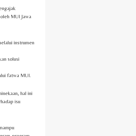
engajak
 oleh MUI Jawa
elalui instrumen
an solusi
lui fatwa MUI.
nekaan, hal ini
rhadap isu
i mampu
ogram-program