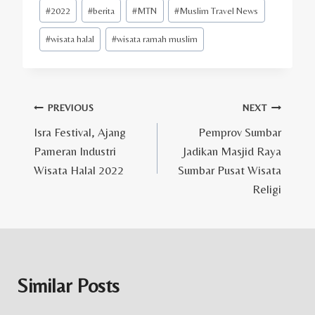
Post
#
2022
#
berita
#
MTN
#
Muslim Travel News
Tags:
#
wisata halal
#
wisata ramah muslim
Post
PREVIOUS
NEXT
Isra Festival, Ajang
Pemprov Sumbar
navigation
Pameran Industri
Jadikan Masjid Raya
Wisata Halal 2022
Sumbar Pusat Wisata
Religi
Similar Posts