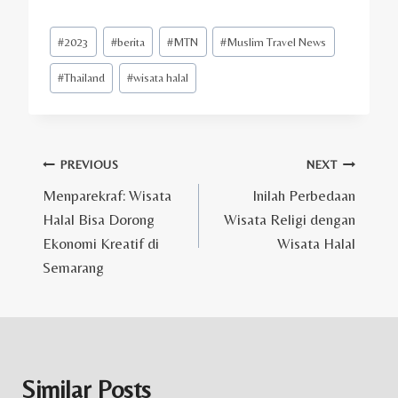
Post
#
2023
#
berita
#
MTN
#
Muslim Travel News
Tags:
#
Thailand
#
wisata halal
Post
PREVIOUS
NEXT
Menparekraf: Wisata
Inilah Perbedaan
navigation
Halal Bisa Dorong
Wisata Religi dengan
Ekonomi Kreatif di
Wisata Halal
Semarang
Similar Posts