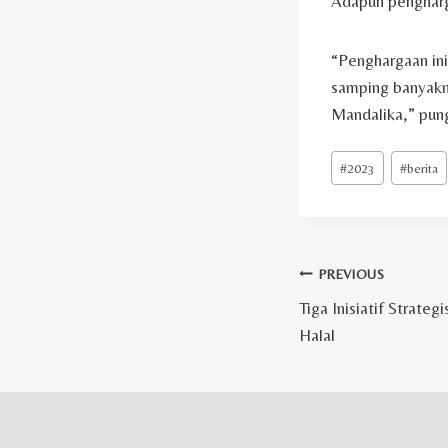
Adapun pengharga
“Penghargaan in
samping banyakn
Mandalika,” pun
Post
#
2023
#
berita
Tags:
Post
PREVIOUS
Tiga Inisiatif Strateg
navigation
Halal