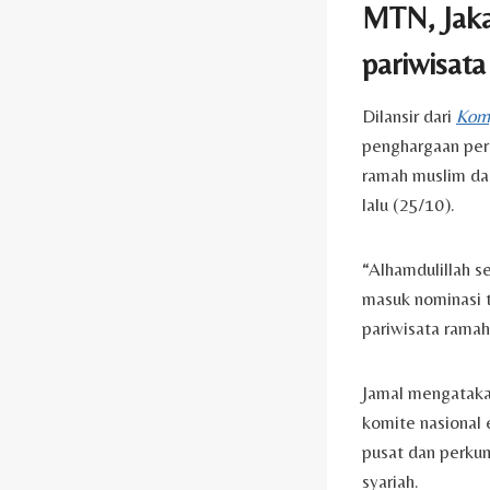
MTN, Jaka
pariwisata
Dilansir dari
Kom
penghargaan peri
ramah muslim da
lalu (25/10).
“Alhamdulillah s
masuk nominasi 
pariwisata ramah
Jamal mengataka
komite nasional
pusat dan perkum
syariah.