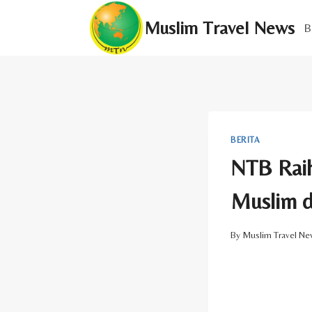
Skip
Muslim Travel News
to
B
content
BERITA
NTB Raih
Muslim d
By
Muslim Travel Ne