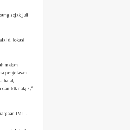
ung sejak Juli
lal di lokasi
mah makan
ma penjelasan
a halal,
dan tdk nakjis,”
hargaan IMTI.