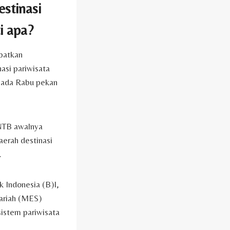
stinasi
i apa?
patkan
asi pariwisata
 pada Rabu pekan
 NTB awalnya
erah destinasi
.
 Indonesia (B)I,
ariah (MES)
sistem pariwisata