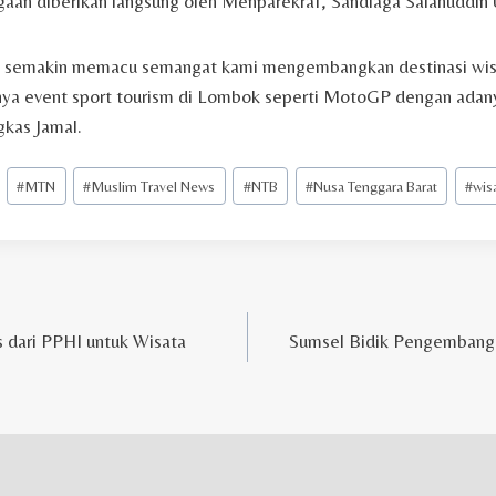
an diberikan langsung oleh Menparekraf, Sandiaga Salahuddin U
i semakin memacu semangat kami mengembangkan destinasi wisa
ya event sport tourism di Lombok seperti MotoGP dengan adanya
gkas Jamal.
#
MTN
#
Muslim Travel News
#
NTB
#
Nusa Tenggara Barat
#
wisa
is dari PPHI untuk Wisata
Sumsel Bidik Pengembanga