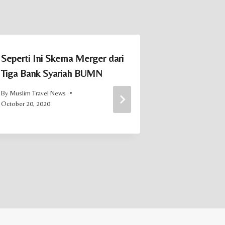
Seperti Ini Skema Merger dari
Indonesia &
Tiga Bank Syariah BUMN
Tandatanga
Pengembang
By
Muslim Travel News
October 20, 2020
By
Muslim Trave
December 1, 202