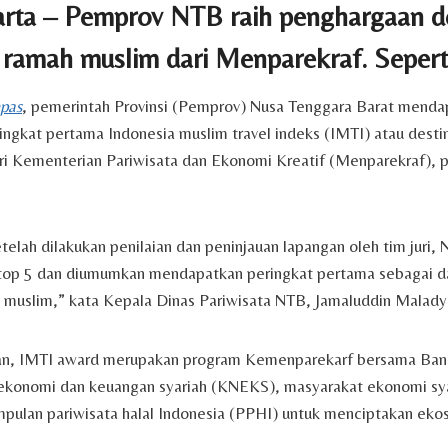
rta – Pemprov NTB raih penghargaan de
 ramah muslim dari Menparekraf. Sepert
pas
, pemerintah Provinsi (Pemprov) Nusa Tenggara Barat menda
ngkat pertama Indonesia muslim travel indeks (IMTI) atau destin
ri Kementerian Pariwisata dan Ekonomi Kreatif (Menparekraf),
etelah dilakukan penilaian dan peninjauan lapangan oleh tim juri,
top 5 dan diumumkan mendapatkan peringkat pertama sebagai da
 muslim,” kata Kepala Dinas Pariwisata NTB, Jamaluddin Malady
n, IMTI award merupakan program Kemenparekarf bersama Bank
 ekonomi dan keuangan syariah (KNEKS), masyarakat ekonomi sy
pulan pariwisata halal Indonesia (PPHI) untuk menciptakan eko