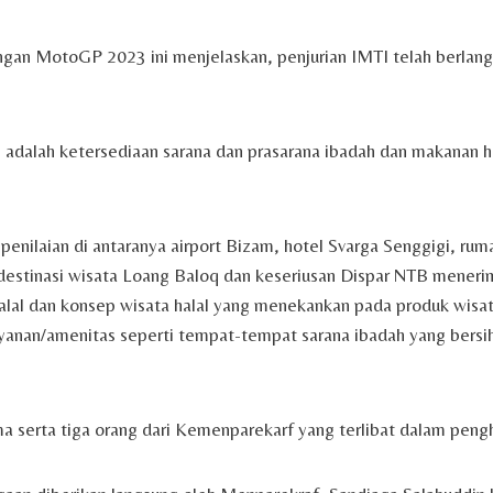
an MotoGP 2023 ini menjelaskan, penjurian IMTI telah berlangs
an adalah ketersediaan sarana dan prasarana ibadah dan makanan ha
penilaian di antaranya airport Bizam, hotel Svarga Senggigi, ru
destinasi wisata Loang Baloq dan keseriusan Dispar NTB meneri
halal dan konsep wisata halal yang menekankan pada produk wisat
anan/amenitas seperti tempat-tempat sarana ibadah yang bersih 
ma serta tiga orang dari Kemenparekarf yang terlibat dalam peng