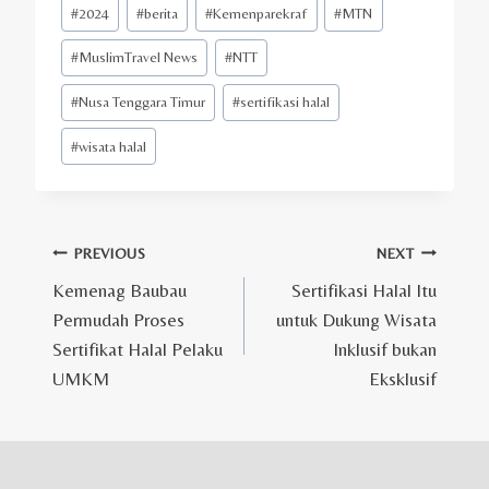
Post
#
2024
#
berita
#
Kemenparekraf
#
MTN
Tags:
#
MuslimTravel News
#
NTT
#
Nusa Tenggara Timur
#
sertifikasi halal
#
wisata halal
Post
PREVIOUS
NEXT
Kemenag Baubau
Sertifikasi Halal Itu
navigation
Permudah Proses
untuk Dukung Wisata
Sertifikat Halal Pelaku
Inklusif bukan
UMKM
Eksklusif