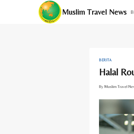
Skip
Muslim Travel News
to
B
content
BERITA
Halal Rou
By
Muslim Travel Ne