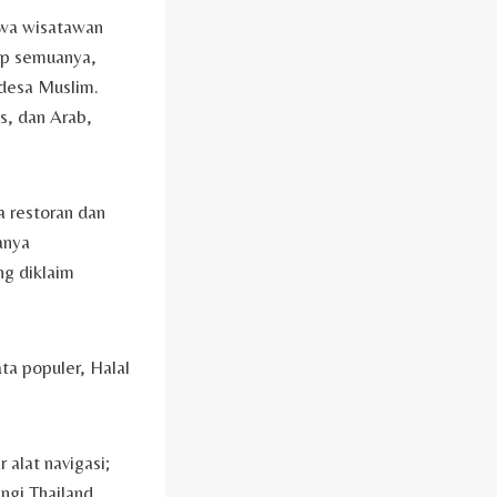
hwa wisatawan
kup semuanya,
-desa Muslim.
s, dan Arab,
 restoran dan
hanya
ng diklaim
ata populer, Halal
 alat navigasi;
ngi Thailand,