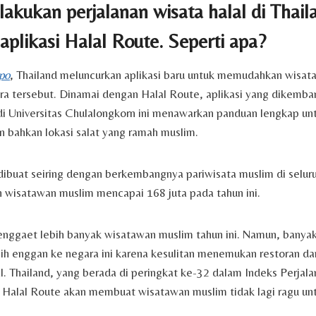
kukan perjalanan wisata halal di Thail
aplikasi Halal Route. Seperti apa?
po
, Thailand meluncurkan aplikasi baru untuk memudahkan wisa
ra tersebut. Dinamai dengan Halal Route, aplikasi yang dikemba
i Universitas Chulalongkorn ini menawarkan panduan lengkap unt
an bahkan lokasi salat yang ramah muslim.
i dibuat seiring dengan berkembangnya pariwisata muslim di seluru
h wisatawan muslim mencapai 168 juta pada tahun ini.
menggaet lebih banyak wisatawan muslim tahun ini. Namun, banya
ih enggan ke negara ini karena kesulitan menemukan restoran d
lal. Thailand, yang berada di peringkat ke-32 dalam Indeks Perjal
 Halal Route akan membuat wisatawan muslim tidak lagi ragu un