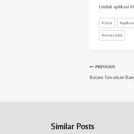
Unduh aplikasi H
Post
#
2024
#
aplikas
Tags:
#
wisata halal
Post
PREVIOUS
Batam Tawarkan Bany
navigation
Similar Posts