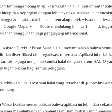
ari tim pengembangan aplikasi wisata halal ini berkomentar ba
t hidup dan bepergian dengan lebih nyaman. Aplikasi ini menca
d hingga arah salat, dan bahkan mencakup objek wisata dan desa
n Google Maps, Halal Route mendukung bahasa Thailand, Inggri
dahan penggunaan bagi pengunjung internasional.
, Asisten Direktur Pusat Sains Halal, menambahkan bahwa semua
dit dan disertifikasi oleh organisasi tepercaya. Aplikasi ini tidak 
ar; tetapi juga menjamin kondisi halal dengan sistem HAL-Q ya
nangan pikiran bagi semua pengguna.
 lebih dari 1.100 restoran halal yang tersebar di 40 provinsi wis
kembang.
i Winai Dahlan menambahkan bahwa aplikasi ini lebih dari sekadar
form yang menghubungkan komunitas muslim global yang mengunju