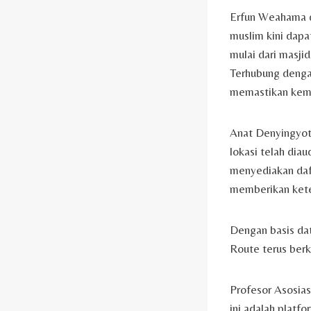
Erfun Weahama d
muslim kini dapa
mulai dari masji
Terhubung denga
memastikan kemu
Anat Denyingyot
lokasi telah diau
menyediakan daft
memberikan kete
Dengan basis data
Route terus ber
Profesor Asosias
ini adalah plat