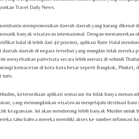
aporkan Travel Daily News.
ga membantu mempromosikan daerah-daerah yang kurang dikenal di
menarik banyak wisatawan internasional. Dengan memamerkan ob
tifikat halal di lebih dari 40 provinsi, aplikasi Rute Halal mend
i daerah-daerah di negara tersebut yang mungkin tidak mereka 
ini menyebarkan pariwisata secara lebih merata di seluruh Thail
angi kemacetan di kota-kota besar seperti Bangkok, Phuket, 
 turis.
Muslim, ketersediaan aplikasi semacam itu tidak hanya menawa
 aman, yang memungkinkan wisatawan menjelajahi destinasi baru 
tik keagamaan. Ini akan mendorong lebih banyak Muslim untuk b
ereka tahu bahwa mereka memiliki akses ke sumber informasi ha