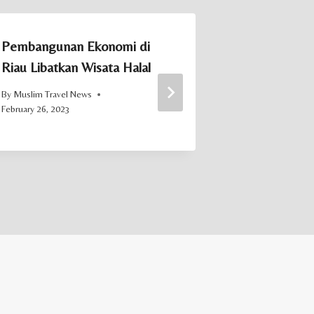
Pembangunan Ekonomi di
‘Pekerjaan 
Riau Libatkan Wisata Halal
untuk Naikk
Wisata Hala
By
Muslim Travel News
February 26, 2023
By
Muslim Trave
December 28, 20