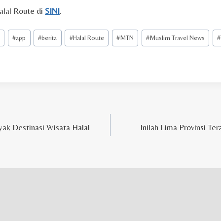
alal Route di
SINI
.
i
#
app
#
berita
#
Halal Route
#
MTN
#
Muslim Travel News
#
ak Destinasi Wisata Halal
Inilah Lima Provinsi Ter