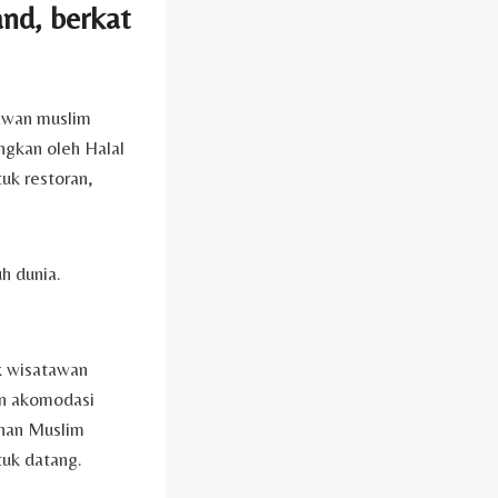
and, berkat
tawan muslim
ngkan oleh Halal
uk restoran,
h dunia.
k wisatawan
an akomodasi
anan Muslim
tuk datang.