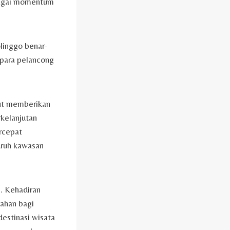
ebagai momentum
olinggo benar-
 para pelancong
rut memberikan
kelanjutan
rcepat
luruh kawasan
. Kehadiran
kahan bagi
estinasi wisata