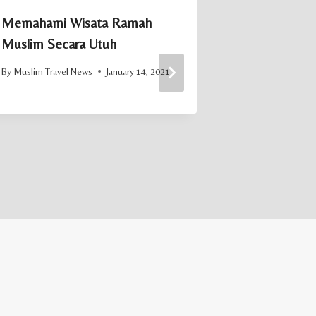
Memahami Wisata Ramah
Singapura Di
Muslim Secara Utuh
Destinasi Wi
Asia 2026
By
Muslim Travel News
January 14, 2021
By
Muslim Trave
December 30, 20