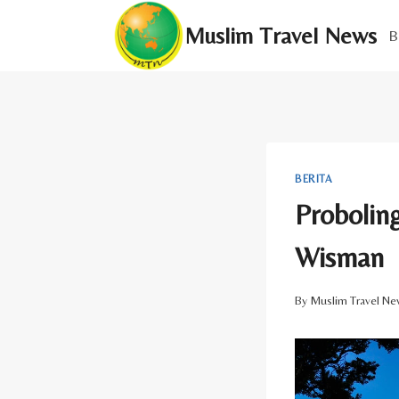
Skip
Muslim Travel News
to
B
content
BERITA
Probolin
Wisman
By
Muslim Travel Ne