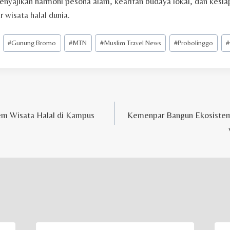
nyajikan harmoni pesona alam, kearifan budaya lokal, dan kesi
wisata halal dunia.
#
Gunung Bromo
#
MTN
#
Muslim Travel News
#
Probolinggo
#
m Wisata Halal di Kampus
Kemenpar Bangun Ekosistem