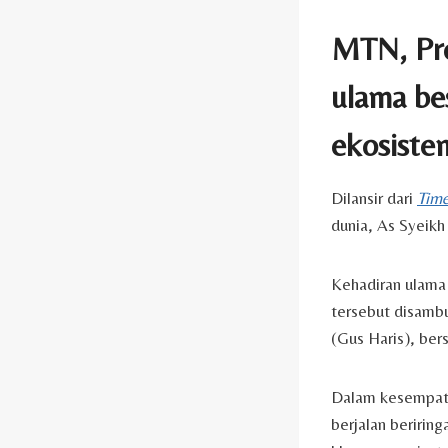
MTN, Pro
ulama be
ekosiste
Dilansir dari
Time
dunia, As Syeikh
Kehadiran ulama 
tersebut disamb
(Gus Haris), ber
Dalam kesempata
berjalan beririn