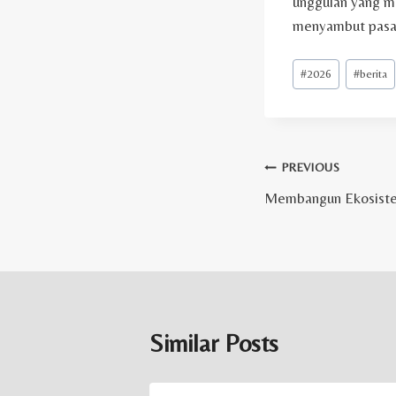
unggulan yang me
menyambut pasar 
Post
#
2026
#
berita
Tags:
Post
PREVIOUS
Membangun Ekosiste
navigation
Similar Posts