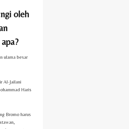
ngi oleh
an
 apa?
n ulama besar
 Al-Jailani
 Mohammad Haris
ng Bromo harus
satawan,