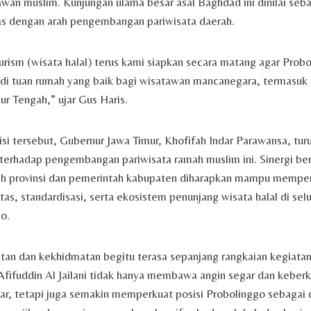
awan muslim. Kunjungan ulama besar asal Baghdad ini dinilai s
as dengan arah pengembangan pariwisata daerah.
urism (wisata halal) terus kami siapkan secara matang agar Prob
adi tuan rumah yang baik bagi wisatawan mancanegara, termasuk
ur Tengah,” ujar Gus Haris.
isi tersebut, Gubernur Jawa Timur, Khofifah Indar Parawansa, tu
terhadap pengembangan pariwisata ramah muslim ini. Sinergi ber
ah provinsi dan pemerintah kabupaten diharapkan mampu mempe
tas, standardisasi, serta ekosistem penunjang wisata halal di se
o.
tan dan kekhidmatan begitu terasa sepanjang rangkaian kegiatan
fifuddin Al Jailani tidak hanya membawa angin segar dan keber
ar, tetapi juga semakin memperkuat posisi Probolinggo sebagai d