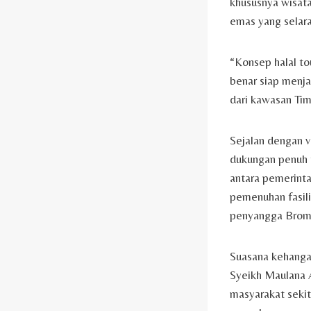
khususnya wisat
emas yang selar
“Konsep halal to
benar siap menj
dari kawasan Tim
Sejalan dengan v
dukungan penuh 
antara pemerint
pemenuhan fasili
penyangga Brom
Suasana kehanga
Syeikh Maulana A
masyarakat sekit