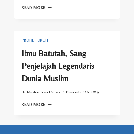
MENGENAL
READ MORE
JALAL
MIRZAYEV,
DUBES
AZERBAIJAN
UNTUK
PROFIL TOKOH
RI
Ibnu Batutah, Sang
Penjelajah Legendaris
Dunia Muslim
By
Muslim Travel News
November 16, 2019
IBNU
READ MORE
BATUTAH,
SANG
PENJELAJAH
LEGENDARIS