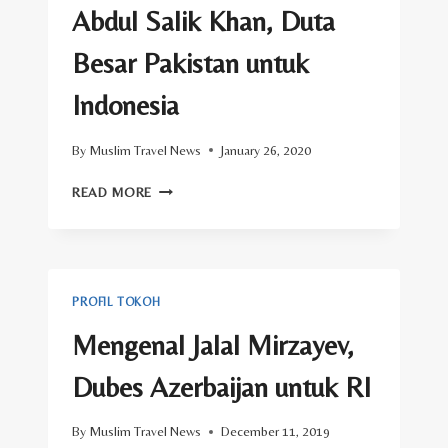
Abdul Salik Khan, Duta
Besar Pakistan untuk
Indonesia
By
Muslim Travel News
January 26, 2020
ABDUL
READ MORE
SALIK
KHAN,
DUTA
BESAR
PAKISTAN
PROFIL TOKOH
UNTUK
INDONESIA
Mengenal Jalal Mirzayev,
Dubes Azerbaijan untuk RI
By
Muslim Travel News
December 11, 2019