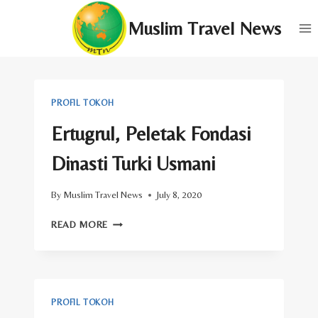
Skip
Muslim Travel News
to
content
PROFIL TOKOH
Ertugrul, Peletak Fondasi
Dinasti Turki Usmani
By
Muslim Travel News
July 8, 2020
ERTUGRUL,
READ MORE
PELETAK
FONDASI
DINASTI
TURKI
USMANI
PROFIL TOKOH