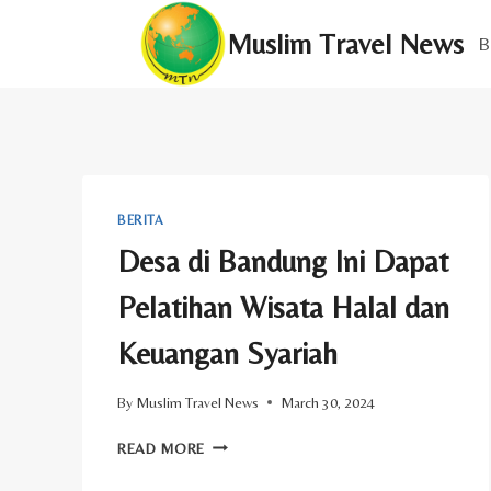
Skip
Muslim Travel News
to
B
content
BERITA
Desa di Bandung Ini Dapat
Pelatihan Wisata Halal dan
Keuangan Syariah
By
Muslim Travel News
March 30, 2024
DESA
READ MORE
DI
BANDUNG