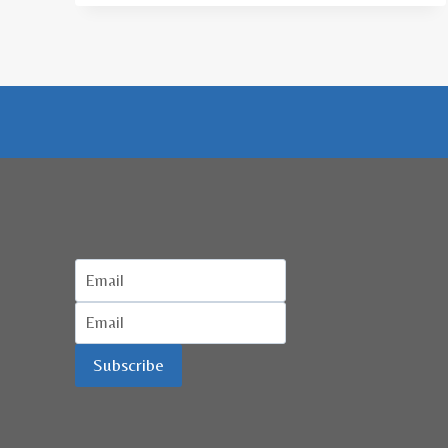
INI
DAPAT
PELATIHAN
WISATA
HALAL
DAN
KEUANGAN
SYARIAH
Subscribe