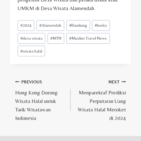
UMKM di Desa Wisata Alamendah.
Post
#
2024
#
Alamendah
#
Bandung
#
berita
Tags:
#
desa wisata
#
MTN
#
Muslim Travel News
#
wisata halal
Post
PREVIOUS
NEXT
Hong Kong Dorong
Menparekraf Prediksi
navigation
Wisata Halal untuk
Perputaran Uang
Tarik Wisatawan
Wisata Halal Meroket
Indonesia
di 2024