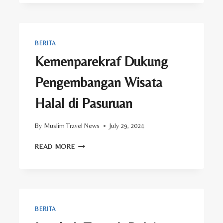
SERTIFIKASI
HALAL
UNTUK
UMKM
BERITA
Kemenparekraf Dukung
Pengembangan Wisata
Halal di Pasuruan
By
Muslim Travel News
July 29, 2024
KEMENPAREKRAF
READ MORE
DUKUNG
PENGEMBANGAN
WISATA
HALAL
DI
PASURUAN
BERITA