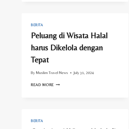
KULINER
HALAL
UNTUK
STRATEGI
BERITA
EKONOMI
Peluang di Wisata Halal
DAERAH
harus Dikelola dengan
Tepat
By
Muslim Travel News
July 31, 2024
PELUANG
READ MORE
DI
WISATA
HALAL
HARUS
DIKELOLA
DENGAN
BERITA
TEPAT