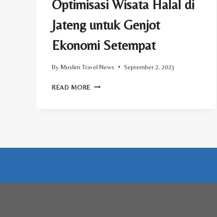
Optimisasi Wisata Halal di
Jateng untuk Genjot
Ekonomi Setempat
By
Muslim Travel News
September 2, 2023
OPTIMISASI
READ MORE
WISATA
HALAL
DI
JATENG
UNTUK
GENJOT
EKONOMI
SETEMPAT