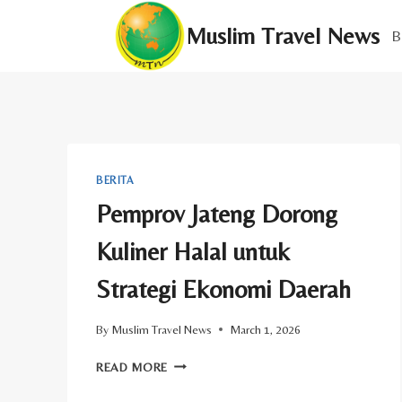
Skip
Muslim Travel News
to
B
content
BERITA
Pemprov Jateng Dorong
Kuliner Halal untuk
Strategi Ekonomi Daerah
By
Muslim Travel News
March 1, 2026
PEMPROV
READ MORE
JATENG
DORONG