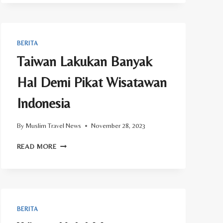
DI
BELANDA
BERITA
Taiwan Lakukan Banyak
Hal Demi Pikat Wisatawan
Indonesia
By
Muslim Travel News
November 28, 2023
TAIWAN
READ MORE
LAKUKAN
BANYAK
HAL
DEMI
PIKAT
WISATAWAN
BERITA
INDONESIA