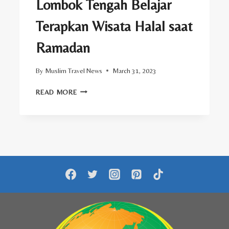
Lombok Tengah Belajar
Terapkan Wisata Halal saat
Ramadan
By
Muslim Travel News
March 31, 2023
LOMBOK
READ MORE
TENGAH
BELAJAR
TERAPKAN
WISATA
HALAL
SAAT
RAMADAN