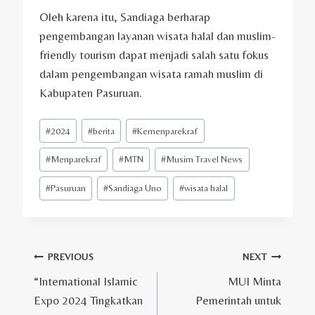
Oleh karena itu, Sandiaga berharap
pengembangan layanan wisata halal dan muslim-
friendly tourism dapat menjadi salah satu fokus
dalam pengembangan wisata ramah muslim di
Kabupaten Pasuruan.
Post
#
2024
#
berita
#
Kemenparekraf
Tags:
#
Menparekraf
#
MTN
#
Musim Travel News
#
Pasuruan
#
Sandiaga Uno
#
wisata halal
Post
PREVIOUS
NEXT
“International Islamic
MUI Minta
navigation
Expo 2024 Tingkatkan
Pemerintah untuk