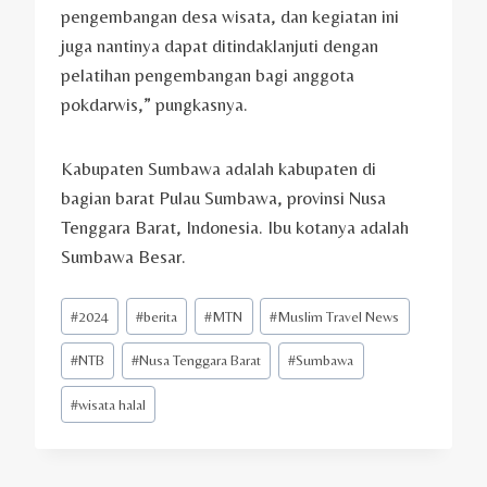
pengembangan desa wisata, dan kegiatan ini
juga nantinya dapat ditindaklanjuti dengan
pelatihan pengembangan bagi anggota
pokdarwis,” pungkasnya.
Kabupaten Sumbawa adalah kabupaten di
bagian barat Pulau Sumbawa, provinsi Nusa
Tenggara Barat, Indonesia. Ibu kotanya adalah
Sumbawa Besar.
Post
#
2024
#
berita
#
MTN
#
Muslim Travel News
Tags:
#
NTB
#
Nusa Tenggara Barat
#
Sumbawa
#
wisata halal