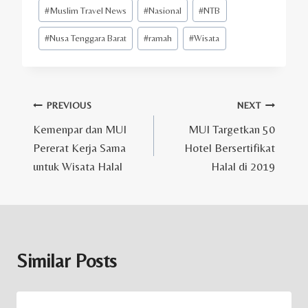
#
Muslim Travel News
#
Nasional
#
NTB
#
Nusa Tenggara Barat
#
ramah
#
Wisata
Post
PREVIOUS
NEXT
Kemenpar dan MUI
MUI Targetkan 50
navigation
Pererat Kerja Sama
Hotel Bersertifikat
untuk Wisata Halal
Halal di 2019
Similar Posts