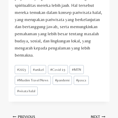
spiritualitas mereka lebih jauh. Hal tersebut
mereka temukan dalam konsep pariwisata halal,
yang merupakan pariwisata yang berkelanjutan
dan bertanggung jawab, serta memungkinkan
pemahaman yang lebih besar tentang masalah
budaya, sosial, dan lingkungan lokal, yang
mengarah kepada pengalaman yang lebih
bermakna.
Post
#
2023
#
artikel
#
Covid 19
#
MTN
Tags:
#
Muslim Travel News
#
pandemi
#
pasca
#
wisata halal
PREVIOUS
NEXT