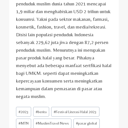
penduduk muslim dunia tahun 2021 mencapai
1,9 miliar dan menghabiskan USD 2 triliun untuk
konsumsi. Yakni pada sektor makanan, farmasi,
kosmetik, fashion, travel, dan media/rekreasi.
Disisi lain populasi penduduk Indonesia
sebanyak 229,62 juta jiwa dengan 87,2 persen
penduduk muslim. Menurutnya ini merupakan
pasar produk halal yang besar. Pihaknya
menyebut ada beberapa manfaat sertfikasi halal
bagi UMKM. seperti dapat meningkatkan
kepercayaan konsumen serta meningkatkan
kemampuan dalam pemasaran di pasar atau
negata muslim.
Post
#
2023
#
berita
#
Festival Literasi Halal 2023
Tags:
#
MTN
#
MuslimTravel News
#
pasar global