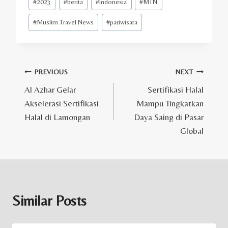
#
2023
#
berita
#
Indonesia
#
MTN
Tags:
#
Muslim Travel News
#
pariwisata
Post
PREVIOUS
NEXT
Al Azhar Gelar
Sertifikasi Halal
navigation
Akselerasi Sertifikasi
Mampu Tingkatkan
Halal di Lamongan
Daya Saing di Pasar
Global
Similar Posts