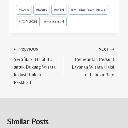
Post
#
Aceh
#
berita
#
MTN
#
Muslim Travel News
Tags:
#
PON 2024
#
wisata halal
Post
PREVIOUS
NEXT
Sertifikasi Halal Itu
Pemerintah Perkuat
navigation
untuk Dukung Wisata
Layanan Wisata Halal
Inklusif bukan
di Labuan Bajo
Eksklusif
Similar Posts