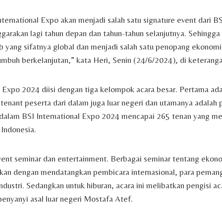
ternational Expo akan menjadi salah satu signature event dari BS
nggarakan lagi tahun depan dan tahun-tahun selanjutnya. Sehingga
ub yang sifatnya global dan menjadi salah satu penopang ekonomi
umbuh berkelanjutan,” kata Heri, Senin (24/6/2024), di keterang
l Expo 2024 diisi dengan tiga kelompok acara besar. Pertama ada
tenant peserta dari dalam juga luar negeri dan utamanya adala
 dalam BSI International Expo 2024 mencapai 265 tenan yang me
Indonesia.
vent seminar dan entertainment. Berbagai seminar tentang ekon
nakan dengan mendatangkan pembicara internasional, para peman
industri. Sedangkan untuk hiburan, acara ini melibatkan pengisi a
penyanyi asal luar negeri Mostafa Atef.