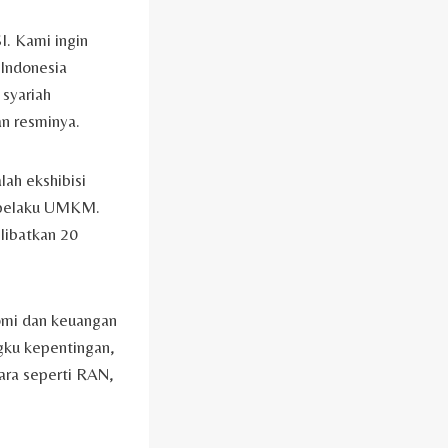
I. Kami ingin
 Indonesia
 syariah
an resminya.
lah ekshibisi
h pelaku UMKM.
libatkan 20
omi dan keuangan
gku kepentingan,
cara seperti RAN,