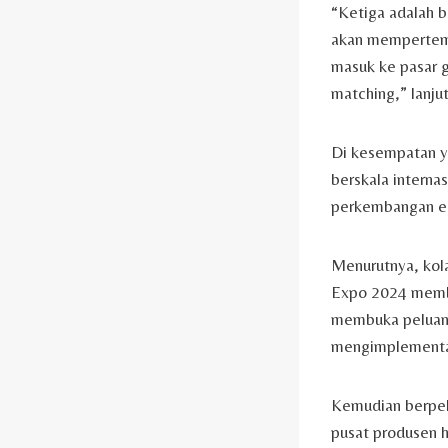
“Ketiga adalah b
akan mempertem
masuk ke pasar g
matching,” lanju
Di kesempatan ya
berskala interna
perkembangan ek
Menurutnya, kola
Expo 2024 membu
membuka peluang 
mengimplementas
Kemudian berpel
pusat produsen ha