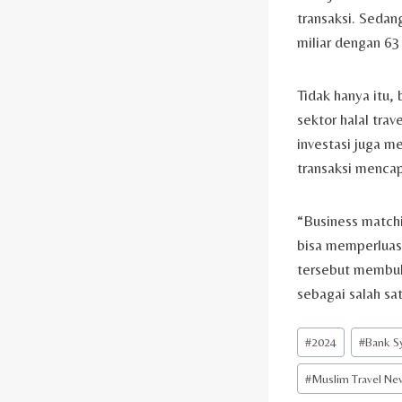
transaksi. Sedan
miliar dengan 63
Tidak hanya itu,
sektor halal tra
investasi juga m
transaksi menca
“Business match
bisa memperluas 
tersebut membukt
sebagai salah sa
Post
#
2024
#
Bank Sy
Tags:
#
Muslim Travel Ne