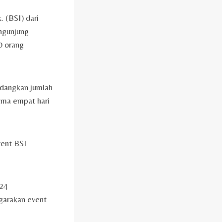
 (BSI) dari
engunjung
0 orang
Sedangkan jumlah
ama empat hari
vent BSI
024
garakan event