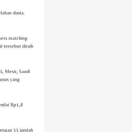
elahan dunia.
iness matching
l tersebut diraih
i, Mesir, Saudi
husus yang
nilai Rp1,8
dengan 33 jumlah