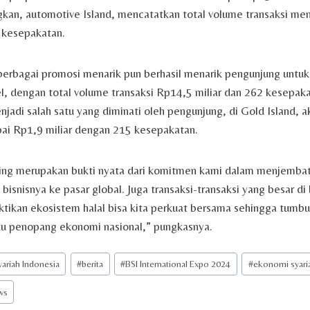
gkan, automotive Island, mencatatkan total volume transaksi m
 kesepakatan.
 berbagai promosi menarik pun berhasil menarik pengunjung untuk 
vel, dengan total volume transaksi Rp14,5 miliar dan 262 kesepak
enjadi salah satu yang diminati oleh pengunjung, di Gold Island, 
pai Rp1,9 miliar dengan 215 kesepakatan.
ing merupakan bukti nyata dari komitmen kami dalam menjemb
bisnisnya ke pasar global. Juga transaksi-transaksi yang besar di
ikan ekosistem halal bisa kita perkuat bersama sehingga tumbu
tu penopang ekonomi nasional,” pungkasnya.
ariah Indonesia
#
berita
#
BSI International Expo 2024
#
ekonomi syari
ws