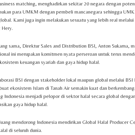
usiness matching, menghadirkan sekitar 20 negara dengan potent
ukan para UMKM dengan pembeli mancanegara sehingga UMK
lobal. Kami juga ingin melakukan sesuatu yang lebih real melalui
t Hery.
ng sama, Direktur Sales and Distribution BSI, Anton Sukarna, 
sional ini merupakan komitmen nyata perseroan untuk terus men
osistem keuangan syariah dan gaya hidup halal.
borasi BSI dengan stakeholder lokal maupun global melalui BSI I
at ekosistem Islam di Tanah Air semakin kuat dan berkembang
Indonesia menjadi pelopor di sektor halal secara global denga
ikan gaya hidup halal.
uang mendorong Indonesia mendirikan Global Halal Producer Ce
lal di seluruh dunia.