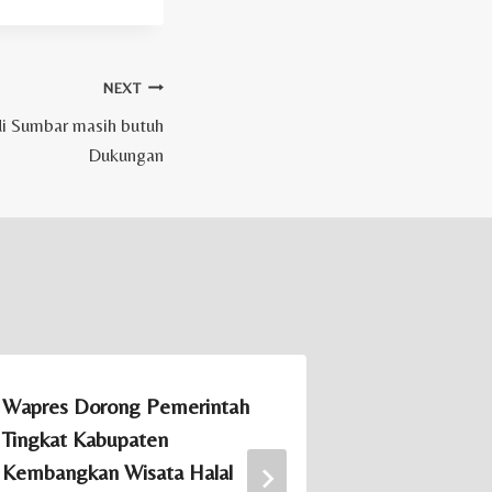
NEXT
di Sumbar masih butuh
Dukungan
Wapres Dorong Pemerintah
Islamic Cre
Tingkat Kabupaten
Funder Fun
Kembangkan Wisata Halal
Digelar di 