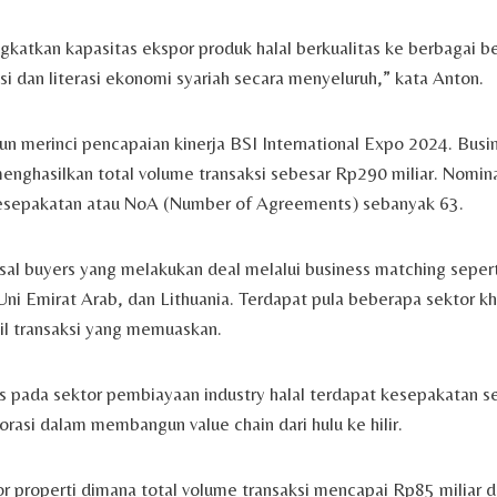
ngkatkan kapasitas ekspor produk halal berkualitas ke berbagai b
i dan literasi ekonomi syariah secara menyeluruh,” kata Anton.
un merinci pencapaian kinerja BSI International Expo 2024. Bus
menghasilkan total volume transaksi sebesar Rp290 miliar. Nomina
kesepakatan atau NoA (Number of Agreements) sebanyak 63.
al buyers yang melakukan deal melalui business matching sepert
, Uni Emirat Arab, dan Lithuania. Terdapat pula beberapa sektor k
il transaksi yang memuaskan.
s pada sektor pembiayaan industry halal terdapat kesepakatan se
porasi dalam membangun value chain dari hulu ke hilir.
or properti dimana total volume transaksi mencapai Rp85 miliar 