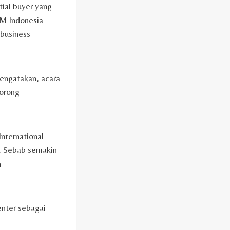
ial buyer yang
M Indonesia
 business
mengatakan, acara
dorong
nternational
. Sebab semakin
n
nter sebagai