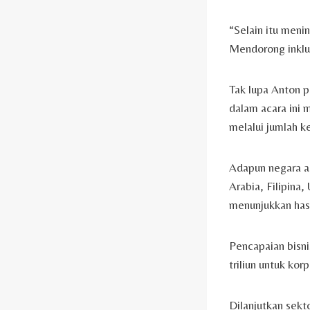
“Selain itu meni
Mendorong inklus
Tak lupa Anton p
dalam acara ini 
melalui jumlah 
Adapun negara as
Arabia, Filipina
menunjukkan has
Pencapaian bisni
triliun untuk kor
Dilanjutkan sekt