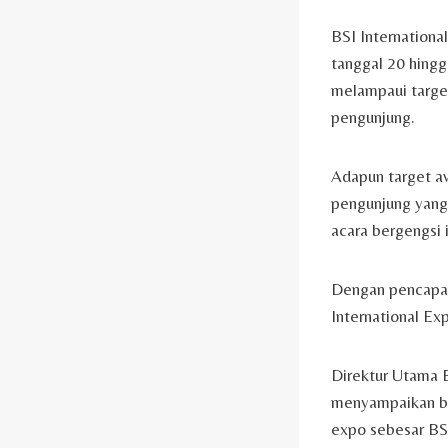
BSI Internationa
tanggal 20 hingga
melampaui target
pengunjung.
Adapun target awa
pengunjung yang 
acara bergengsi i
Dengan pencapai
International Ex
Direktur Utama 
menyampaikan ba
expo sebesar BSI