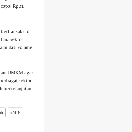
encapai Rp21
bertransaksi di
atan. Sektor
akumulasi volume
atani UMKM agar
 berbagai sektor
h berkelanjutan
ah
#
MTN