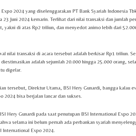
l Expo 2024 yang diselenggarakan PT Bank Syariah Indonesia Tbk.
 23 Juni 2024 kemarin. Terlihat dari nilai transaksi dan jumlah p
, yakni di atas Rp2 triliun, dan menyedot animo lebih dari 52.00
l nilai transaksi di acara tersebut adalah berkisar Rp1 triliun. 
diestimasikan adalah sejumlah 20.000 hingga 25.000 orang, sel
tu digelar.
an tersebut, Direktur Utama, BSI Hery Gunardi, bangga kalau e
po 2024 bisa berjalan lancar dan sukses.
BSI Hery Gunardi pada saat penutupan BSI International Expo 2
hwa selama ini belum pernah ada perbankan syariah menyeleng
 International Expo 2024.