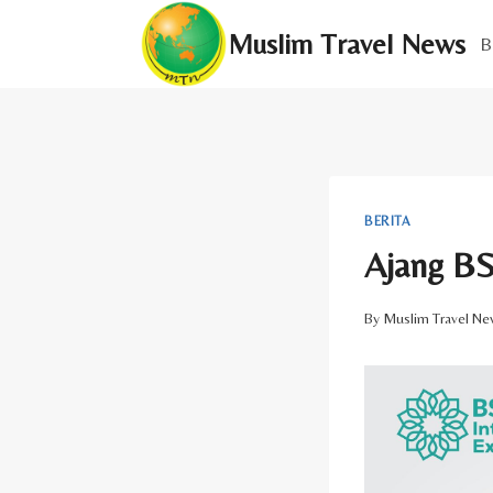
Skip
Muslim Travel News
to
B
content
BERITA
Ajang BS
By
Muslim Travel Ne