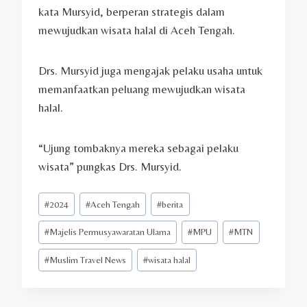
kata Mursyid, berperan strategis dalam
mewujudkan wisata halal di Aceh Tengah.
Drs. Mursyid juga mengajak pelaku usaha untuk
memanfaatkan peluang mewujudkan wisata
halal.
“Ujung tombaknya mereka sebagai pelaku
wisata” pungkas Drs. Mursyid.
Post
#
2024
#
Aceh Tengah
#
berita
Tags:
#
Majelis Permusyawaratan Ulama
#
MPU
#
MTN
#
Muslim Travel News
#
wisata halal