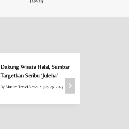
Taiwan
Dukung Wisata Halal, Sumbar
Jawa-Tengah
Targetkan Seribu ‘Juleha’
Ekosistem P
By
Muslim Travel News
July 29, 2023
By
Muslim Trave