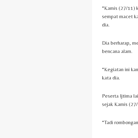
“Kamis (27/11) k
sempat macet ka
dia.
Dia berharap, me
bencana alam.
“Kegiatan ini ka
kata dia.
Peserta Ijtima l
sejak Kamis (27/
“Tadi rombongan 