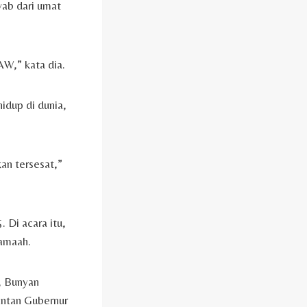
wab dari umat
W,” kata dia.
idup di dunia,
kan tersesat,”
 Di acara itu,
jamaah.
, Bunyan
antan Gubernur