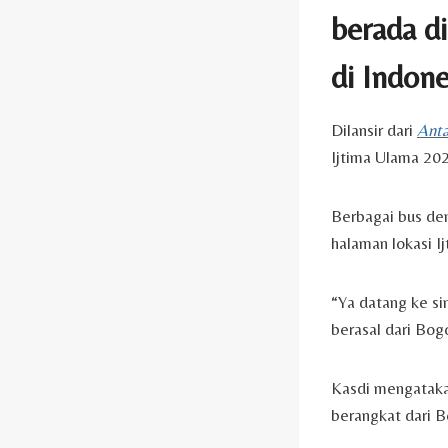
berada d
di Indone
Dilansir dari
Ant
Ijtima Ulama 20
Berbagai bus de
halaman lokasi I
“Ya datang ke si
berasal dari Bog
Kasdi mengataka
berangkat dari 