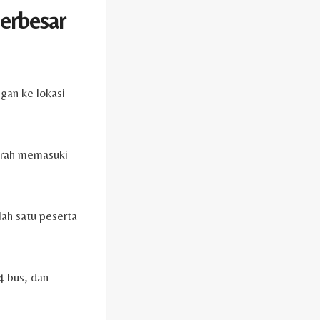
terbesar
gan ke lokasi
erah memasuki
lah satu peserta
4 bus, dan