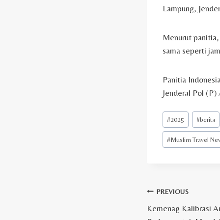
Lampung, Jendera
Menurut panitia,
sama seperti jam
Panitia Indonesi
Jenderal Pol (P)
Post
#
2025
#
berita
Tags:
#
Muslim Travel Ne
Post
PREVIOUS
Kemenag Kalibrasi Ar
navigation