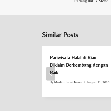
Padang untuk Menduk
Similar Posts
an Wisata
Pariwisata Halal di Riau
atkan
Diklaim Berkembang dengan
wan Asing
Baik
July 1, 2025
By
Muslim Travel News
August 21, 2020