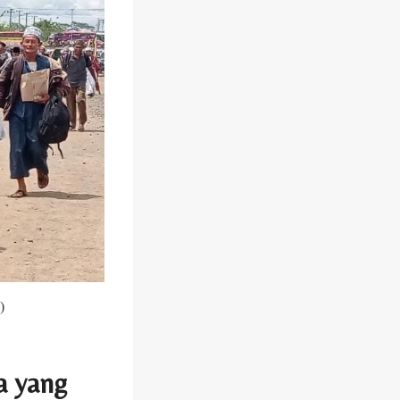
)
a yang