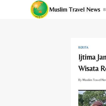
Skip
Muslim Travel News
to
B
content
BERITA
Ijtima J
Wisata Re
By
Muslim Travel Ne