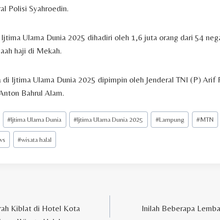
l Polisi Syahroedin.
 Ijtima Ulama Dunia 2025 dihadiri oleh 1,6 juta orang dari 54 neg
aah haji di Mekah.
a di Ijtima Ulama Dunia 2025 dipimpin oleh Jenderal TNI (P) Ari
 Anton Bahrul Alam.
#
Ijtima Ulama Dunia
#
Ijtima Ulama Dunia 2025
#
Lampung
#
MTN
ws
#
wisata halal
ah Kiblat di Hotel Kota
Inilah Beberapa Lembag