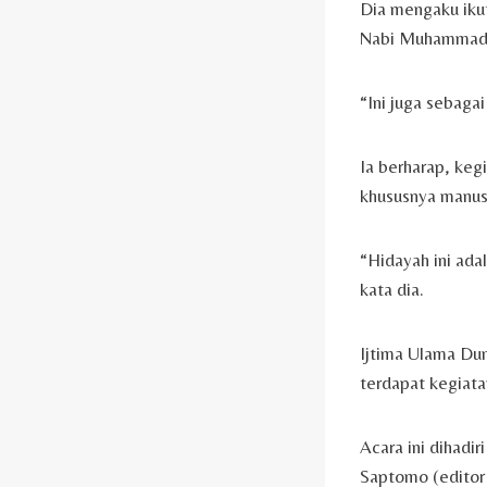
Dia mengaku ikut
Nabi Muhammad
“Ini juga sebag
Ia berharap, keg
khususnya manus
“Hidayah ini ada
kata dia.
Ijtima Ulama Dun
terdapat kegiata
Acara ini dihadi
Saptomo (editor