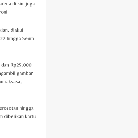
rena di sini juga
oni.
ian, diakui
22 hingga Senin
a dan Rp25.000
engambil gambar
an raksasa,
erosotan hingga
n diberikan kartu