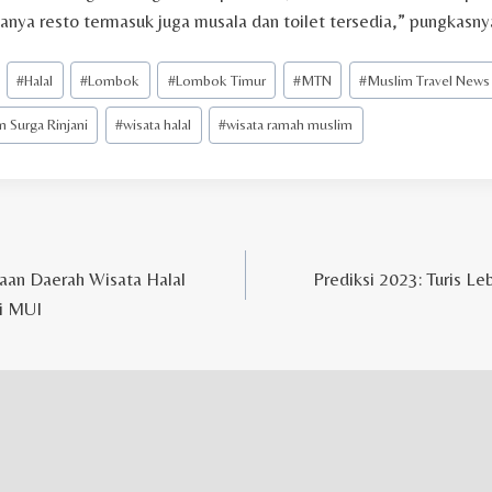
anya resto termasuk juga musala dan toilet tersedia,” pungkasny
#
Halal
#
Lombok
#
Lombok Timur
#
MTN
#
Muslim Travel News
 Surga Rinjani
#
wisata halal
#
wisata ramah muslim
aan Daerah Wisata Halal
Prediksi 2023: Turis Le
ri MUI