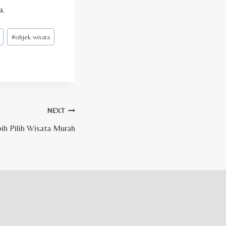
a.
#
objek wisata
NEXT
bih Pilih Wisata Murah