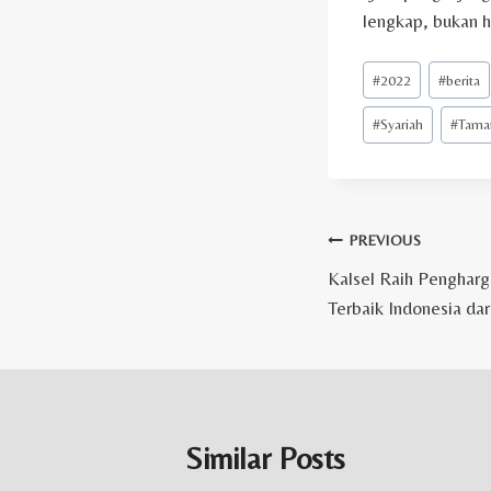
lengkap, bukan h
Post
#
2022
#
berita
Tags:
#
Syariah
#
Taman
Post
PREVIOUS
Kalsel Raih Pengharg
navigation
Terbaik Indonesia da
Similar Posts