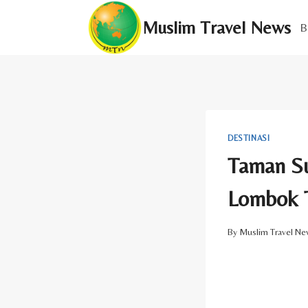
Skip
Muslim Travel News
to
B
content
DESTINASI
Taman Su
Lombok 
By
Muslim Travel Ne