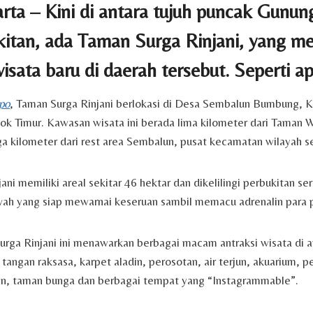
ta – Kini di antara tujuh puncak Gunung
itan, ada Taman Surga Rinjani, yang me
wisata baru di daerah tersebut. Seperti a
po
, Taman Surga Rinjani berlokasi di Desa Sembalun Bumbung,
k Timur. Kawasan wisata ini berada lima kilometer dari Taman 
a kilometer dari rest area Sembalun, pusat kecamatan wilayah 
ani memiliki areal sekitar 46 hektar dan dikelilingi perbukitan s
ah yang siap mewarnai keseruan sambil memacu adrenalin para 
ga Rinjani ini menawarkan berbagai macam antraksi wisata di a
tangan raksasa, karpet aladin, perosotan, air terjun, akuarium, p
an, taman bunga dan berbagai tempat yang “Instagrammable”.