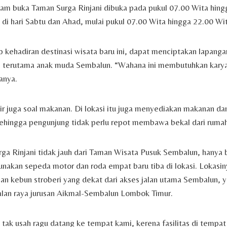
 jam buka Taman Surga Rinjani dibuka pada pukul 07.00 Wita hing
di hari Sabtu dan Ahad, mulai pukul 07.00 Wita hingga 22.00 Wit
 kehadiran destinasi wisata baru ini, dapat menciptakan lapanga
, terutama anak muda Sembalun. “Wahana ini membutuhkan kary
anya.
ir juga soal makanan. Di lokasi itu juga menyediakan makanan d
sehingga pengunjung tidak perlu repot membawa bekal dari rumah
ga Rinjani tidak jauh dari Taman Wisata Pusuk Sembalun, hanya
akan sepeda motor dan roda empat baru tiba di lokasi. Lokasin
n kebun stroberi yang dekat dari akses jalan utama Sembalun, ya
jalan raya jurusan Aikmal-Sembalun Lombok Timur.
 tak usah ragu datang ke tempat kami, kerena fasilitas di tempa