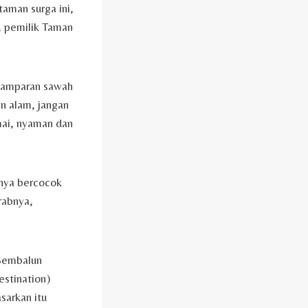
taman surga ini,
, pemilik Taman
hamparan sawah
n alam, jangan
mai, nyaman dan
knya bercocok
rabnya,
 Sembalun
stination)
sarkan itu