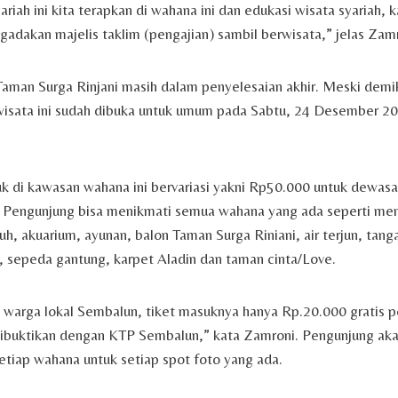
riah ini kita terapkan di wahana ini dan edukasi wisata syariah, ka
adakan majelis taklim (pengajian) sambil berwisata,” jelas Zamr
Taman Surga Rinjani masih dalam penyelesaian akhir. Meski demik
wisata ini sudah dibuka untuk umum pada Sabtu, 24 Desember 20
uk di kawasan wahana ini bervariasi yakni Rp50.000 untuk dewas
. Pengunjung bisa menikmati semua wahana yang ada seperti m
uh, akuarium, ayunan, balon Taman Surga Riniani, air terjun, tang
, sepeda gantung, karpet Aladin dan taman cinta/Love.
 warga lokal Sembalun, tiket masuknya hanya Rp.20.000 gratis p
dibuktikan dengan KTP Sembalun,” kata Zamroni. Pengunjung aka
etiap wahana untuk setiap spot foto yang ada.