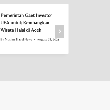
Pemerintah Gaet Investor
Memahami 
UEA untuk Kembangkan
Muslim Sec
Wisata Halal di Aceh
By
Muslim Trave
By
Muslim Travel News
August 28, 2021