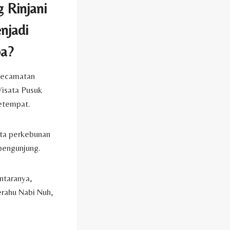
 Rinjani
njadi
pa?
 Kecamatan
Wisata Pusuk
setempat.
erta perkebunan
pengunjung.
ntaranya,
erahu Nabi Nuh,