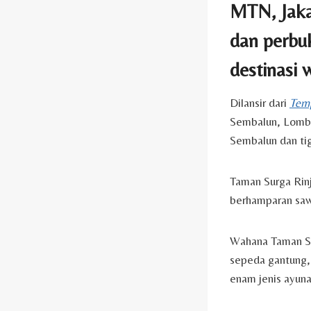
MTN, Jakar
dan perbuk
destinasi 
Dilansir dari
Tem
Sembalun, Lombo
Sembalun dan tig
Taman Surga Rinj
berhamparan saw
Wahana Taman Sur
sepeda gantung, 
enam jenis ayun