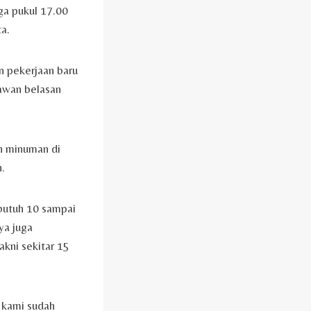
ga pukul 17.00
a.
n pekerjaan baru
awan belasan
an minuman di
.
 butuh 10 sampai
ya juga
kni sekitar 15
t kami sudah