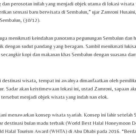
dan perosotan inilah yang menjadi objek utama di lokasi wisata 
ikan sensasi baru berwisata di Sembalun,” ujar Zamroni Husaini
i Sembalun, (30/12).
juga menikmati keindahan panorama pegunungan Sembalun dan 
ik dengan sudut pandang yang beragam. Sambil menikmati lukisa
 secangkir kopi dan makanan khas Sembalun dengan suasana da
destinasi wisata, tempat ini awalnya dimanfaatkan oleh pemili
r. Sadar akan keistimewaan lokasi ini, ustad Zamroni, sapaan ak
tersebut menjadi objek wisata yang indah nan elok.
ani menawarkan konsep wisata syariah. Konsep ini lahir setelah
r destinasi bulan madu terbaik (World Best Halal Honeymoon De
ld Halal Tourism Award (WHTA) di Abu Dhabi pada 2016. “Berda