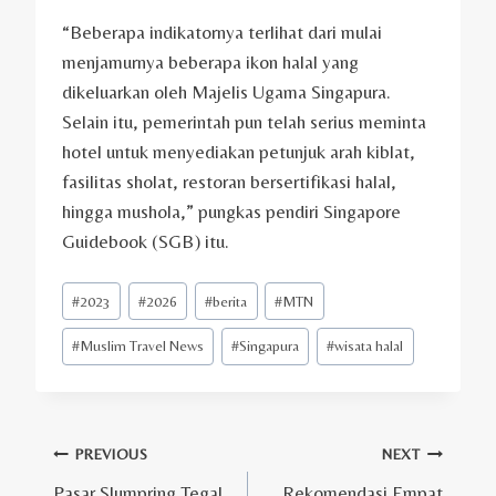
“Beberapa indikatornya terlihat dari mulai
menjamurnya beberapa ikon halal yang
dikeluarkan oleh Majelis Ugama Singapura.
Selain itu, pemerintah pun telah serius meminta
hotel untuk menyediakan petunjuk arah kiblat,
fasilitas sholat, restoran bersertifikasi halal,
hingga mushola,” pungkas pendiri Singapore
Guidebook (SGB) itu.
Post
#
2023
#
2026
#
berita
#
MTN
Tags:
#
Muslim Travel News
#
Singapura
#
wisata halal
Post
PREVIOUS
NEXT
Pasar Slumpring Tegal
Rekomendasi Empat