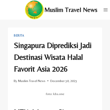
Skip
Muslim Travel News
to
content
BERITA
Singapura Diprediksi Jadi
Destinasi Wisata Halal
Favorit Asia 2026
By
Muslim Travel News
December 30, 2023
foto: kba.one