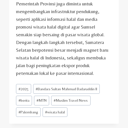
Pemerintah Provinsi juga diminta untuk
mengembangkan infrastruktur pendukung,
seperti aplikasi informasi halal dan media
promosi wisata halal digital agar Sumsel
semakin siap bersaing di pasar wisata global.
Dengan langkah-langkah tersebut, Sumatera
Selatan berpotensi besar menjadi magnet baru
wisata halal di Indonesia, sekaligus membuka
jalan bagi peningkatan ekspor produk
peternakan lokal ke pasar internasional.
Post
#
2025
#
Bandara Sultan Mahmud Badaruddin II
Tags:
#
berita
#
MTN
#
Muslim Travel News
#
Palembang
#
wisata halal